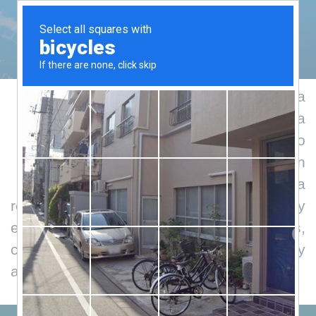
Transparencia
B
asamos nuestra labor en la
honestidad, la mutua
responsabilidad y el máximo
acceso a la información
como pilares de una
rendición de cuentas sociales y
económicas, ante nuestros socios,
colaboradores, donantes, beneficiarios y
ante la sociedad en general.