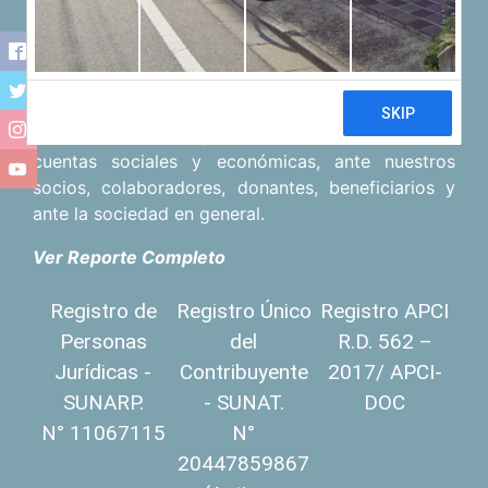
Transparencia
Basamos nuestra labor en la honestidad, la mutua
responsabilidad y el máximo acceso a la
información como pilares de una rendición de
cuentas sociales y económicas, ante nuestros
socios, colaboradores, donantes, beneficiarios y
ante la sociedad en general.
Ver Reporte Completo
Registro de
Registro Único
Registro APCI
Personas
del
R.D. 562 –
Jurídicas -
Contribuyente
2017/ APCI-
SUNARP.
- SUNAT.
DOC
N° 11067115
N°
20447859867