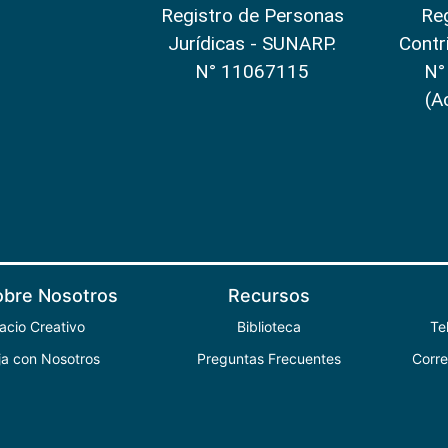
Registro de Personas
Reg
Jurídicas - SUNARP.
Contr
N° 11067115
N°
(A
obre Nosotros
Recursos
acio Creativo
Biblioteca
Te
ja con Nosotros
Preguntas Frecuentes
Corr