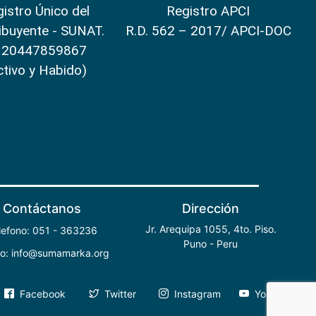
istro Único del
Registro APCI
ibuyente - SUNAT.
R.D. 562 – 2017/ APCI-DOC
 20447859867
ctivo y Habido)
Contáctanos
Dirección
Jr. Arequipa 1055, 4to. Piso.
lefono: 051 - 363236
Puno - Peru
eo: info@sumamarka.org
Facebook
Twitter
Instagram
YouTube