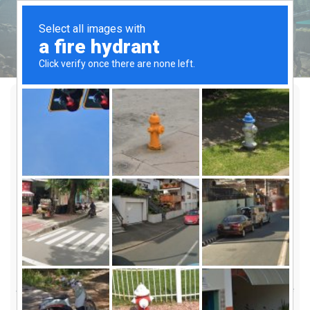
Nuestro Equipo
Javier Bojórquez Gandarillas
Presidente del Consejo Directivo
Javier cuenta con experiencia en la implementación de
programas de vigilancia y monitoreo ambiental comunitario,